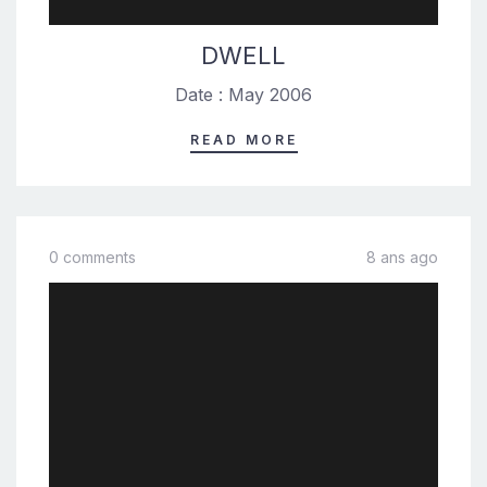
DWELL
Date : May 2006
READ MORE
0 comments
8 ans ago