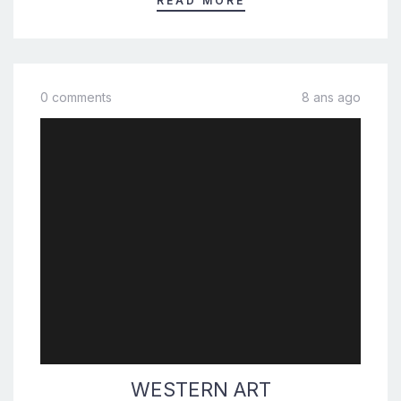
READ MORE
0 comments
8 ans ago
WESTERN ART